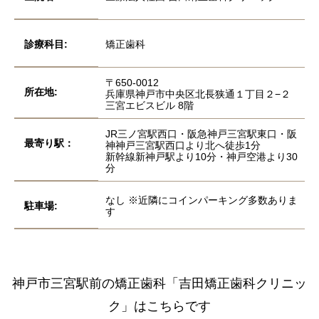
診療科目:
矯正歯科
〒650-0012
所在地:
兵庫県神戸市中央区北長狭通１丁目２−２
三宮エビスビル 8階
JR三ノ宮駅西口・阪急神戸三宮駅東口・阪
最寄り駅：
神神戸三宮駅西口より北へ徒歩1分
新幹線新神戸駅より10分・神戸空港より30
分
なし ※近隣にコインパーキング多数ありま
駐車場:
す
神戸市三宮駅前の矯正歯科
「吉田矯正歯科クリニッ
ク」はこちらです