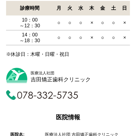
診療時間
月
火
水
木
金
土
日
10：00
○
○
○
×
○
○
×
～12：30
14：00
○
○
○
×
○
○
×
～18：30
※休診日：木曜・日曜・祝日
医療法人社団
吉田矯正歯科クリニック
078-332-5735
医院情報
医院名:
医療法人社団 吉田矯正歯科クリニック