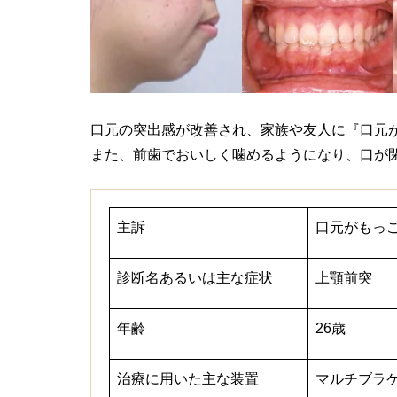
口元の突出感が改善され、家族や友人に『口元
また、前歯でおいしく噛めるようになり、口が閉
主訴
口元がもっ
診断名あるいは主な症状
上顎前突
年齢
26歳
治療に用いた主な装置
マルチブラ