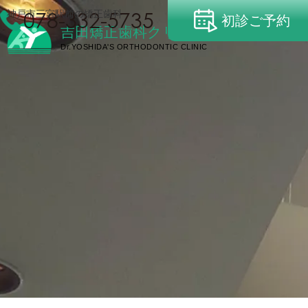
神戸市三宮駅前の矯正歯科
078-332-5735
初診ご予約
吉田矯正歯科クリニック