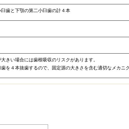
小臼歯と下顎の第二小臼歯の計４本
が大きい場合には歯根吸収のリスクがあります。
臼歯を４本抜歯するので、固定源の大きさを含む適切なメカニ