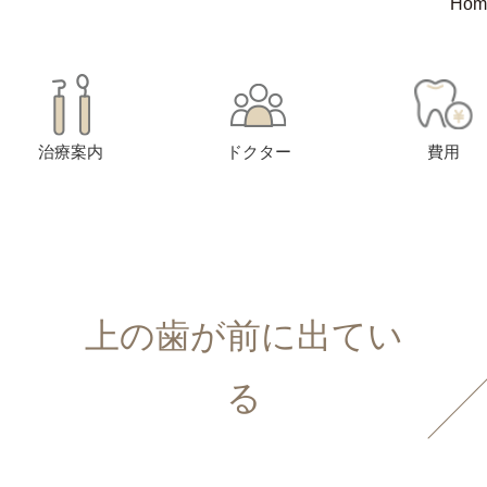
Hom
治療案内
ドクター
費用
上の歯が前に出てい
る