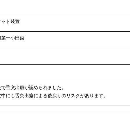
ケット装置
側第一小臼歯
咬で舌突出癖が認められました。
定中にも舌突出癖による後戻りのリスクがあります。