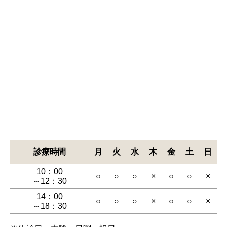
診療時間
月
火
水
木
金
土
日
10：00
○
○
○
×
○
○
×
～12：30
14：00
○
○
○
×
○
○
×
～18：30